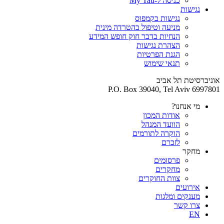
כניסה ל-My Tau
נגישות
נגישות בקמפוס
מניעה וטיפול בהטרדה מינית
הנחיות בדבר חוק חופש המידע
הצהרת נגישות
הגנת הפרטיות
תנאי שימוש
אוניברסיטת תל אביב
P.O. Box 39040, Tel Aviv 6997801
מי אנחנו?
אודות המכון
הוועד המנהל
הוקרה לתורמים
לזכרם
מחקר
פרסומים
מחקרים
צוות החוקרים
אירועים
מענקים ומלגות
צרו קשר
EN