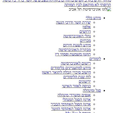
מחקר חדש בקרב קשישים החיים בקהילה מצביע על קשר ברור בין טיפול
תרופתי לא מותאם לבין תמותה
מידע כללי
יצירת קשר ודרכי הגעה
אלפון
דרושים
נהלי האוניברסיטה
מכרזים
מידע לשעת חירום
מבקרת האוניברסיטה
תקנון משמעת ופסקי דין
לימודים
רישום לאוניברסיטה
מידע למתעניינים בלימודים
חישוב סיכויי קבלה לתואר ראשון
לוח שנת הלימודים
ידיעונים
כניסה לאזור האישי
סגל ומינהלה
אגפים ומשרדי מינהלה
ארגון הסגל המנהלי
ארגון הסגל האקדמי הבכיר
ארגון הסגל האקדמי הזוטר