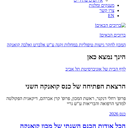
אירועים עתידיים
מענקים ומלגות
צרו קשר
EN
ברוכים הבאים!
המכון לחקר גישות טיפוליות במחלות זקנה ע"ש אלברט ואלבה קואנקה
הינך נמצא כאן
לדף הבית של אוניברסיטת תל אביב
הרצאת הפתיחה של כנס קואנקה השני
פרופ' רחלי דנקנר, ראשת המכון, פרופ' קרן אברהם, דיקאנית הפקולטה
למדעי הרפואה והבריאות ע"ש גריי
כנס 2026
הכל אודות הכנס השנתי של מכון קואנקה