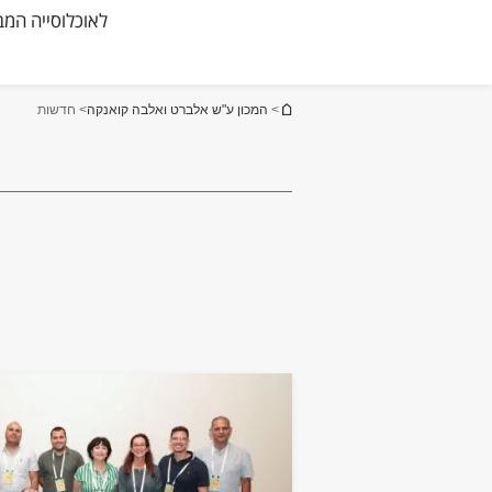
לאוכלוסייה המב
הינך נמצא כאן
>
המכון ע"ש אלברט ואלבה קואנקה
> חדשות