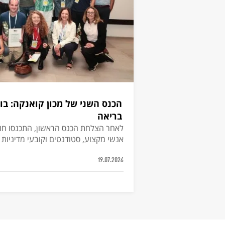
הכנס השני של מכון קואנקה: בו
בריאה
לאחר הצלחת הכנס הראשון, התכנסו חוק
אנשי מקצוע, סטודנטים וקובעי מדיניות 
חדשנות ושיתופי פעולה למען היזדקנות מ
עופר עמרם
19.07.2026