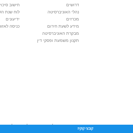
דרושים
חישוב סיכוי
נהלי האוניברסיטה
לוח שנת הל
מכרזים
ידיעונים
מידע לשעת חירום
כניסה לאזור
מבקרת האוניברסיטה
תקנון משמעת ופסקי דין
אוניברסיטת תל אביב עושה כל מאמץ לכבד זכוי
קובצי קוקיז
שנעשה בתכנים אלה לדעתך מפר זכויות
יש לפ