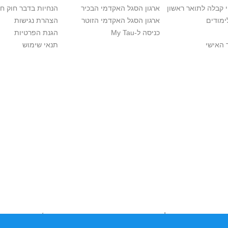
י קבלה לתואר ראשון
ארגון הסגל האקדמי הבכיר
הנחיות בדבר חוק ח
ימודים
ארגון הסגל האקדמי הזוטר
הצהרת נגישות
כניסה ל-My Tau
הגנת הפרטיות
 האישי
תנאי שימוש
ות יוצרים. אם בבעלותך זכויות יוצרים בתכנים שנמצאים פה ו/או השימוש
נות למערכת הפניות >>